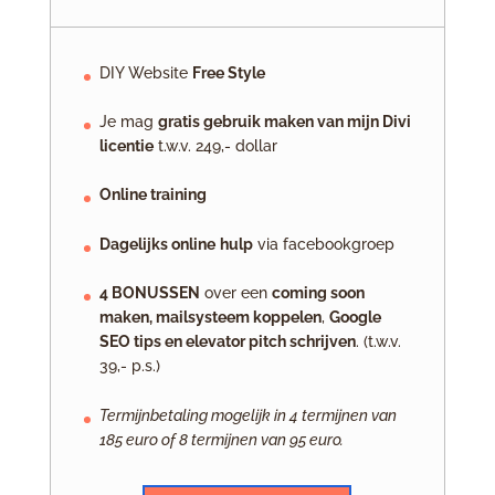
DIY Website
Free Style
Je mag
gratis gebruik maken van mijn Divi
licentie
t.w.v. 249,- dollar
Online training
Dagelijks online
hulp
via facebookgroep
4 BONUSSEN
over een
coming soon
maken, mailsysteem koppelen
,
Google
SEO tips en elevator pitch schrijven
. (t.w.v.
39,- p.s.)
Termijnbetaling mogelijk in 4 termijnen van
185 euro of 8 termijnen van 95 euro.