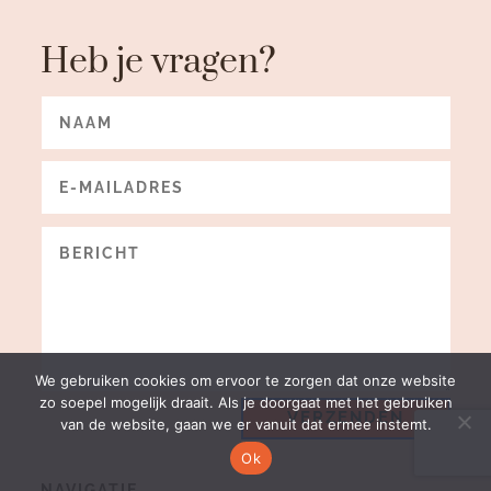
Heb je vragen?
We gebruiken cookies om ervoor te zorgen dat onze website
zo soepel mogelijk draait. Als je doorgaat met het gebruiken
VERZENDEN
van de website, gaan we er vanuit dat ermee instemt.
Ok
NAVIGATIE