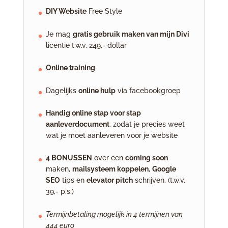
DIY Website
Free Style
Je mag
gratis gebruik maken van mijn Divi
licentie t.w.v. 249,- dollar
Online training
Dagelijks
online hulp
via facebookgroep
Handig online stap voor stap
aanleverdocument
, zodat je precies weet
wat je moet aanleveren voor je website
4 BONUSSEN
over een
coming soon
maken,
mailsysteem koppelen
,
Google
SEO
tips en
elevator pitch
schrijven. (t.w.v.
39,- p.s.)
Termijnbetaling mogelijk in 4 termijnen van
444 euro