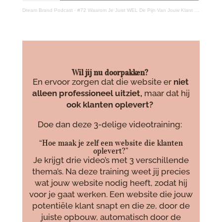
Dream Brand Podcast
·
#72 Waarom Je Juist WEL De Pijn Van Jouw Klant Moet Benoemen!
Wil jij nu doorpakken?
En ervoor zorgen dat die website er
niet
alleen professioneel uitziet,
maar dat hij
ook
klanten oplevert?
Doe dan deze 3-delige videotraining:
“Hoe maak je zelf een website die klanten
oplevert?”
Je krijgt drie video’s met 3 verschillende
thema’s. Na deze training weet jij precies
wat jouw website nodig heeft, zodat hij
voor je gaat werken. Een website die jouw
potentiële klant snapt en die ze, door de
juiste opbouw, automatisch door de